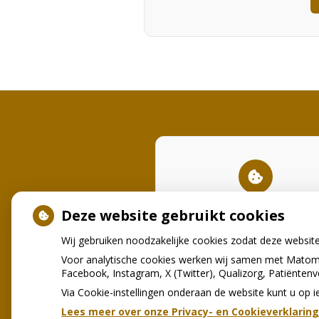
U heeft geen toestemming
Deze website gebruikt cookies
gegeven voor
externe inhou
nodig is om dit te zien.
Wij gebruiken noodzakelijke cookies zodat deze websit
Cookie-instellingen wijzigen
Voor analytische cookies werken wij samen met Matomo
Facebook, Instagram, X (Twitter), Qualizorg, Patiënten
Via Cookie-instellingen onderaan de website kunt u o
Lees meer over onze Privacy- en Cookieverklaring