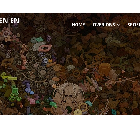
EN EN
HOOFDMENU
HOME
OVER ONS
SPOE
Over
ons
submen