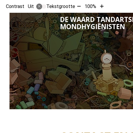
Tekst
Tekst
Contrast
Tekstgrootte
100%
Uit
verkleinen
vergroten
DE WAARD TANDARTS
met
met
MONDHYGIËNISTEN
10%
10%