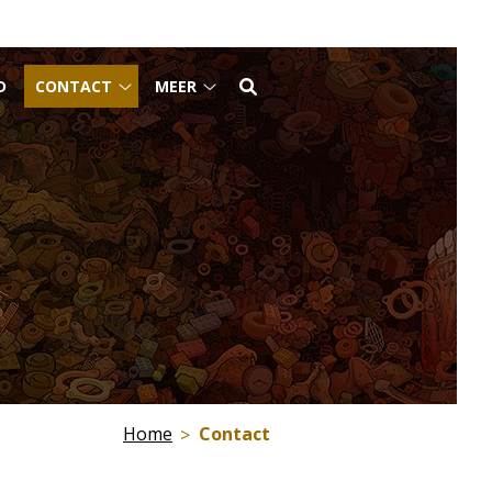
D
CONTACT
MEER
Contact
Meer
submenu
submenu
u
Home
Contact