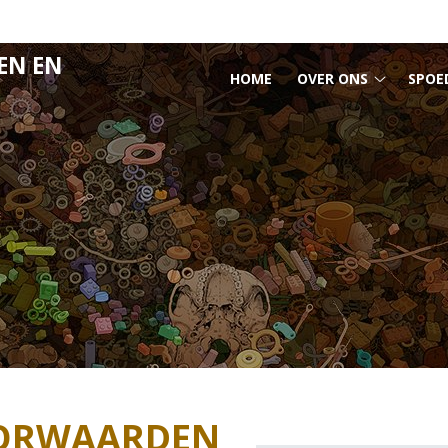
EN EN
HOOFDMENU
HOME
OVER ONS
SPOE
Over
ons
submen
ORWAARDEN