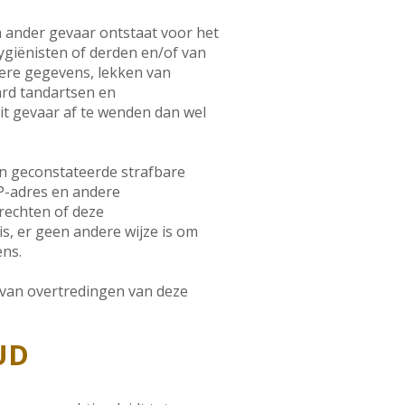
 ander gevaar ontstaat voor het
giënisten of derden en/of van
dere gegevens, lekken van
ard tandartsen en
it gevaar af te wenden dan wel
an geconstateerde strafbare
P-adres en andere
 rechten of deze
is, er geen andere wijze is om
ens.
 van overtredingen van deze
UD