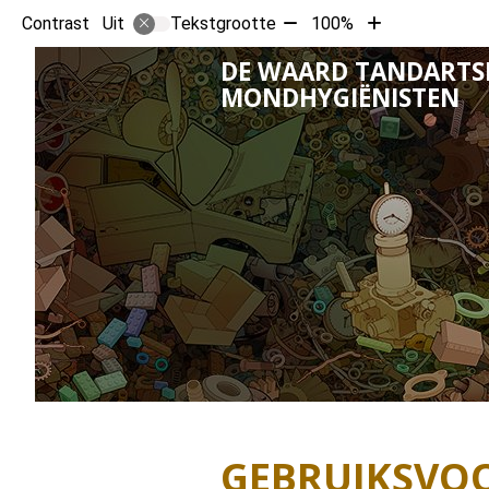
Tekst
Tekst
Contrast
Tekstgrootte
100%
Uit
verkleinen
vergroten
DE WAARD TANDARTS
met
met
MONDHYGIËNISTEN
10%
10%
GEBRUIKSVO