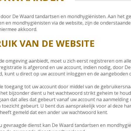
door De Waard tandartsen en mondhygiënisten. Aan het gebr
en en mondhygiënisten via de website, zijn de onderstaan
 hiermee akkoord.
RUIK VAN DE WEBSITE
gde omgeving aanbiedt, moet u zich eerst registreren om alle
egistratie is afgerond en uw account, indien nodig, door D
, kunt u direct op uw account inloggen en de aangeboden d
u de toegang tot uw account door middel van de gebruikersn
et bijzonder dient u het wachtwoord strikt geheim te hou
aan dat alles dat gebeurt vanaf uw account na aanmeldin
toezicht gebeurt. U bent dus aansprakelijk voor al deze han
heeft gemeld dat een ander uw wachtwoord kent.
r u gevraagde dienst kan De Waard tandartsen en mondhygi