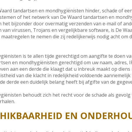
Waard tandartsen en mondhygiënisten hinder, schade of een
stemen of het netwerk van De Waard tandartsen en mondhy
 in het bijzonder door overmatig verzenden van e-mail of an
 van virussen, Trojans en vergelijkbare software, is De Wa
maatregelen te nemen die zij redelijkerwijs nodig acht om d
ënisten is te allen tijde gerechtigd om aangifte te doen v
artsen en mondhygiënisten gerechtigd om uw naam, adres, I
even aan een derde die klaagt dat u inbreuk maakt op diens
stheid van die klacht in redelijkheid voldoende aannemelijk 
 derde een duidelijk belang heeft bij afgifte van de gegev
ënisten behoudt zich het recht voor de schade als gevolg
rhalen.
SCHIKBAARHEID EN ONDERHO