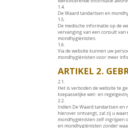
identificerende informatie alvor
1.4.
De Waard tandartsen en mondhygi
1.5.
De medische informatie op de w
vervanging van een consult van e
mondhygiënisten.
1.6.
Via de website kunnen uw perso
mondhygiënisten voor meer info
ARTIKEL 2. GEB
2.1.
Het is verboden de website te ge
toepasselijke wet- en regelgevi
2.2.
Indien De Waard tandartsen en 
hierover ontvangt, zal zij u waa
mondhygiënisten zelf ingrijpen 
en mondhygiënisten zonder waar