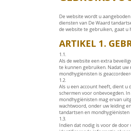
De website wordt u aangeboden 
diensten van De Waard tandarts
de website te gebruiken, gaat u
ARTIKEL 1. GEB
1.1.
Als de website een extra beveili
te kunnen gebruiken. Nadat uw r
mondhygiënisten is geaccordeerd
1.2.
Als u een account heeft, dient 
schermen voor onbevoegden. In h
mondhygiënisten mag ervan uitg
wachtwoord, onder uw leiding en 
tandartsen en mondhygiënisten 
1.3.
Indien dat nodig is voor de doo