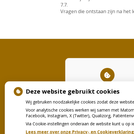
7.7.
Vragen die ontstaan zijn na het 
U heeft geen toestemming
Deze website gebruikt cookies
gegeven voor
externe inhou
nodig is om dit te zien.
Wij gebruiken noodzakelijke cookies zodat deze websit
Cookie-instellingen wijzigen
Voor analytische cookies werken wij samen met Matomo
Facebook, Instagram, X (Twitter), Qualizorg, Patiënten
Via Cookie-instellingen onderaan de website kunt u o
Lees meer over onze Privacy- en Cookieverklaring