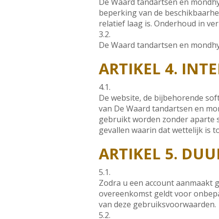
De Waard tandartsen en mondhygi
beperking van de beschikbaarhei
relatief laag is. Onderhoud in v
3.2.
De Waard tandartsen en mondhygië
ARTIKEL 4. IN
4.1.
De website, de bijbehorende soft
van De Waard tandartsen en mond
gebruikt worden zonder aparte s
gevallen waarin dat wettelijk is 
ARTIKEL 5. DU
5.1.
Zodra u een account aanmaakt 
overeenkomst geldt voor onbepaa
van deze gebruiksvoorwaarden.
5.2.