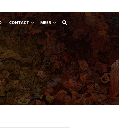
D
CONTACT
MEER
Contact
Meer
submenu
submenu
u