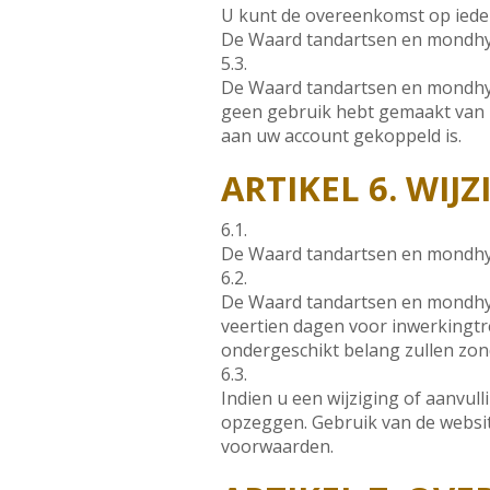
U kunt de overeenkomst op iede
De Waard tandartsen en mondhy
5.3.
De Waard tandartsen en mondhyg
geen gebruik hebt gemaakt van uw
aan uw account gekoppeld is.
ARTIKEL 6. WI
6.1.
De Waard tandartsen en mondhy
6.2.
De Waard tandartsen en mondhyg
veertien dagen voor inwerkingtr
ondergeschikt belang zullen zon
6.3.
Indien u een wijziging of aanvul
opzeggen. Gebruik van de websit
voorwaarden.