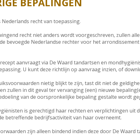
RIGE BEPALINGEN
 Nederlands recht van toepassing.
ingend recht niet anders wordt voorgeschreven, zullen alle
de bevoegde Nederlandse rechter voor het arrondissement
lrecept aanvraagt via De Waard tandartsen en mondhygiëniste
oepassing. U kunt deze richtlijn op aanvraag inzien, of dow
ksvoorwaarden nietig blijkt te zijn, tast dit niet de geldigh
n zullen in dit geval ter vervanging (een) nieuwe bepaling(
bedoeling van de oorspronkelijke bepaling gestalte wordt g
ënisten is gerechtigd haar rechten en verplichtingen uit 
de betreffende bedrijfsactiviteit van haar overneemt.
oorwaarden zijn alleen bindend indien deze door De Waard 