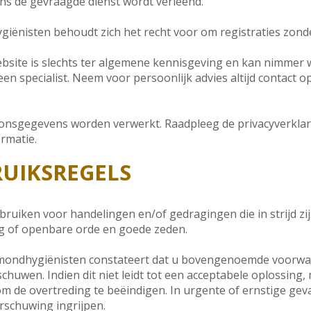
ens de gevraagde dienst wordt verleend.
ënisten behoudt zich het recht voor om registraties zond
ebsite is slechts ter algemene kennisgeving en kan nimmer
en specialist. Neem voor persoonlijk advies altijd contact
onsgegevens worden verwerkt. Raadpleeg de privacyverkla
rmatie.
RUIKSREGELS
bruiken voor handelingen en/of gedragingen die in strijd z
ng of openbare orde en goede zeden.
mondhygiënisten constateert dat u bovengenoemde voorwaar
rschuwen. Indien dit niet leidt tot een acceptabele oplossin
om de overtreding te beëindigen. In urgente of ernstige ge
schuwing ingrijpen.