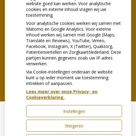
website goed kan werken. Voor analytische
cookies en externe inhoud vragen wij uw
toestemming.
Voor analytische cookies werken wij samen met
Matomo en Google Analytics. Voor externe
inhoud werken wij samen met Google (Maps,
Translate en Reviews), YouTube, Vimeo,
U heeft geen toestemming gegeven
Facebook, Instagram, X (Twitter), Qualizorg,
voor
externe inhoud
die nodig is om
Patiëntenvertellen en ZorgkaartNederland. Deze
dit te zien.
partijen kunnen gegevens zoals uw IP-adres
Cookie-instellingen wijzigen
verwerken.
Via Cookie-instellingen onderaan de website
kunt u op ieder moment uw toestemming
intrekken of aanpassen.
Lees meer over onze Privacy- en
Cookieverklaring.
Instellingen
Uw Zorg Online
|
Beheer
Weigeren