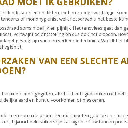
AD MOET IK GEBRUIKEN?
erschillende soorten en dikten, met en zonder waslaagje. So
 tandarts of mondhygiënist welk flossdraad u het beste kun
flossdraad soms moeilijk en pijnlijk. Het tandvlees gaat dan
s flosst, verdwijnt de ontsteking en dus ook het bloeden. B
 ook het gevolg zijn van een verkeerde techniek. Wordt het bl
hygiënist.
ORZAKEN VAN EEN SLECHTE 
DOEN?
 of kruiden heeft gegeten, alcohol heeft gedronken of hee
 tijdelijke aard en kunt u voorkómen of maskeren.
rkomen,zou u de producten niet moeten gebruiken. Om de na
inken, bijvoorbeeld suikervrije kauwgom of uw tanden poet