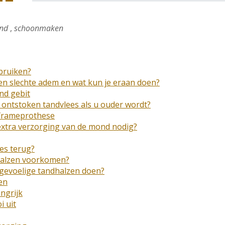
ond
,
schoonmaken
bruiken?
en slechte adem en wat kun je eraan doen?
nd gebit
ontstoken tandvlees als u ouder wordt?
 frameprothese
extra verzorging van de mond nodig?
es terug?
halzen voorkomen?
 gevoelige tandhalzen doen?
en
ngrijk
i uit