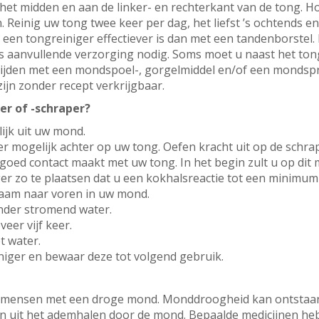
 het midden en aan de linker- en rechterkant van de tong. H
Reinig uw tong twee keer per dag, het liefst ’s ochtends e
 een tongreiniger effectiever is dan met een tandenborstel.
s aanvullende verzorging nodig. Soms moet u naast het ton
rijden met een mondspoel-, gorgelmiddel en/of een mondspr
jn zonder recept verkrijgbaar.
er of -schraper?
ijk uit uw mond.
er mogelijk achter op uw tong. Oefen kracht uit op de schra
 goed contact maakt met uw tong. In het begin zult u op dit
iger zo te plaatsen dat u een kokhalsreactie tot een minimum
zaam naar voren in uw mond.
nder stromend water.
eer vijf keer.
 water.
niger en bewaar deze tot volgend gebruik.
j mensen met een droge mond. Monddroogheid kan ontstaan
n uit het ademhalen door de mond. Bepaalde medicijnen h