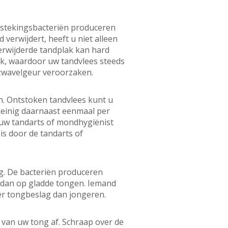
tstekingsbacteriën produceren
erwijdert, heeft u niet alleen
erwijderde tandplak kan hard
ak, waardoor uw tandvlees steeds
zwavelgeur veroorzaken.
n. Ontstoken tandvlees kunt u
Reinig daarnaast eenmaal per
 uw tandarts of mondhygiënist
is door de tandarts of
ig. De bacteriën produceren
 dan op gladde tongen. Iemand
r tongbeslag dan jongeren.
 van uw tong af. Schraap over de