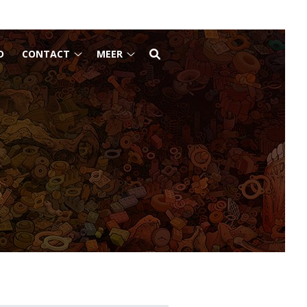
D
CONTACT
MEER
Contact
Meer
submenu
submenu
u