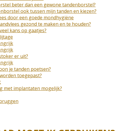
orstel beter dan een gewone tandenborstel?
denborstel ook tussen mijn tanden en kiezen?
ees door een goede mondhygiëne
tandvlees gezond te maken en te houden?
veel kans op gaatjes?
ijtage
ngrijk
ngrijk
toker er uit?
ngrijk
oon je tanden poetsen?
e worden toegepast?
t
g met implantaten mogelijk?
 bruggen