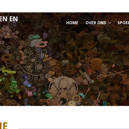
EN EN
HOOFDMENU
HOME
OVER ONS
SPOE
Over
ons
submen
NE