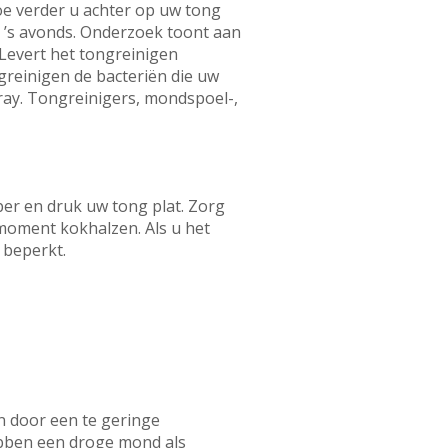
oe verder u achter op uw tong
n ’s avonds. Onderzoek toont aan
 Levert het tongreinigen
greinigen de bacteriën die uw
ay. Tongreinigers, mondspoel-,
per en druk uw tong plat. Zorg
 moment kokhalzen. Als u het
 beperkt.
 door een te geringe
ebben een droge mond als