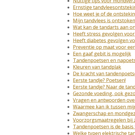
Nuttige tips voor mondver
Ernstige tandvleesontstekin
Hoe weet je of de ontstekin
Mijn tandvlees is ontstoken
Wat kan de tandarts aan o
Heeft stress gevolgen voo
Heeft diabetes gevolgen vo
Preventie op maat voor een
Een gaaf gebit is mogelijk
Tandenpoetsen en napoet
Kleuren van tandplak
De kracht van tandenpoets
Eerste tandje? Poetsen!
Eerste tandje? Naar de tand
Gezonde voeding, ook gezo
Vragen en antwoorden ove
Waarmee kan ik tussen mijn
Zwangerschap en mondge
Voorzorgsmaatregelen bij
Tandenpoetsen is de basi
Welke typen elektrische tan