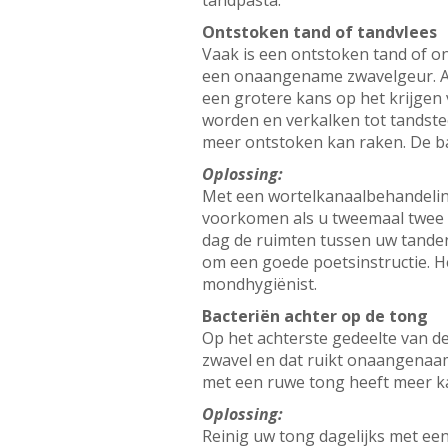
tandpasta.
Ontstoken tand of tandvlees
Vaak is een ontstoken tand of o
een onaangename zwavelgeur. Als
een grotere kans op het krijgen
worden en verkalken tot tandste
meer ontstoken kan raken. De b
Oplossing:
Met een wortelkanaalbehandeling
voorkomen als u tweemaal twee 
dag de ruimten tussen uw tanden
om een goede poetsinstructie. He
mondhygiënist.
Bacteriën achter op de tong
Op het achterste gedeelte van d
zwavel en dat ruikt onaangenaam
met een ruwe tong heeft meer k
Oplossing:
Reinig uw tong dagelijks met een