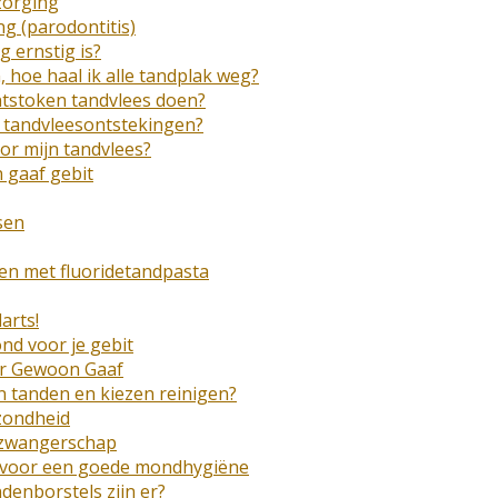
zorging
g (parodontitis)
g ernstig is?
, hoe haal ik alle tandplak weg?
ntstoken tandvlees doen?
r tandvleesontstekingen?
or mijn tandvlees?
 gaaf gebit
sen
en met fluoridetandpasta
arts!
nd voor je gebit
r Gewoon Gaaf
 tanden en kiezen reinigen?
zondheid
 zwangerschap
s voor een goede mondhygiëne
denborstels zijn er?