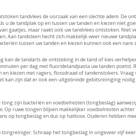
ntstoken tandvlees de oorzaak van een slechte adem. De on
 u de tandplak op en tussen uw tanden en kiezen niet goed v
 van gaatjes, maar raakt ook uw tandvlees ontstoken. Niet v
en. Aan tandsteen hecht zich makkelijk weer nieuwe tandpl
acteriën tussen uw tanden en kiezen kunnen ook een nare 
 kan de tandarts de ontsteking in de tand of kies verhelpe
minuten per dag met fluoridetandpasta uw tanden poetst. 
 en kiezen met ragers, flossdraad of tandenstokers. Vraag
t kan zijn dat er ook een uitgebreide gebitsreiniging nodig 
e tong zijn bacteriën en voedselresten (tongbeslag) aanwez
. Op ruwe tongen blijven makkelijker voedselresten achter
ans op tongbeslag en dus op halitose. Ouderen hebben mee
 tongreiniger. Schraap het tongbeslag in ongeveer vijf keer