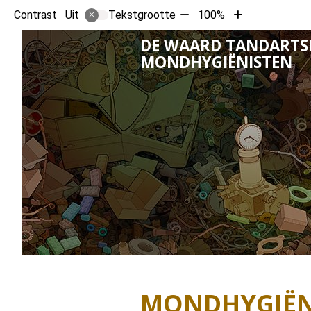
Tekst
Tekst
Contrast
Tekstgrootte
100%
Uit
verkleinen
vergroten
DE WAARD TANDARTS
met
met
MONDHYGIËNISTEN
10%
10%
MONDHYGIË