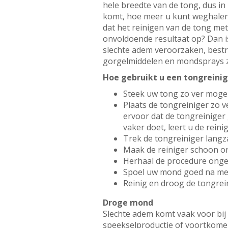
hele breedte van de tong, dus in
komt, hoe meer u kunt weghalen. 
dat het reinigen van de tong met
onvoldoende resultaat op? Dan i
slechte adem veroorzaken, best
gorgelmiddelen en mondsprays zi
Hoe gebruikt u een tongreinig
Steek uw tong zo ver mogel
Plaats de tongreiniger zo v
ervoor dat de tongreiniger
vaker doet, leert u de rein
Trek de tongreiniger lang
Maak de reiniger schoon o
Herhaal de procedure ongev
Spoel uw mond goed na met
Reinig en droog de tongrei
Droge mond
Slechte adem komt vaak voor bi
speekselproductie of voortkome