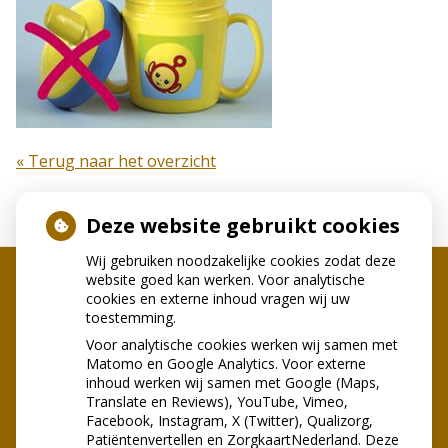
« Terug naar het overzicht
Deze website gebruikt cookies
Wij gebruiken noodzakelijke cookies zodat deze
website goed kan werken. Voor analytische
cookies en externe inhoud vragen wij uw
toestemming.
Voor analytische cookies werken wij samen met
Matomo en Google Analytics. Voor externe
inhoud werken wij samen met Google (Maps,
Translate en Reviews), YouTube, Vimeo,
U heeft geen toestemming gegeven
Facebook, Instagram, X (Twitter), Qualizorg,
voor
externe inhoud
die nodig is om
Patiëntenvertellen en ZorgkaartNederland. Deze
dit te zien.